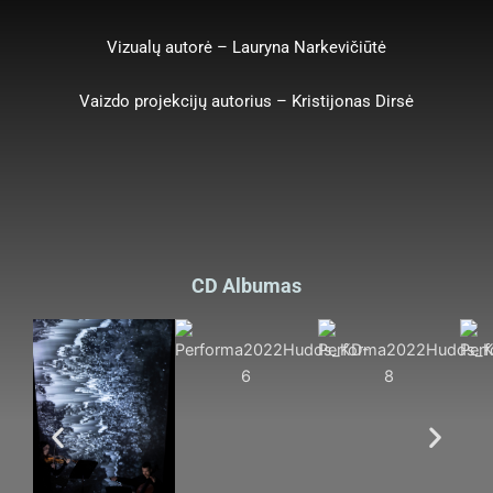
Vizualų autorė – Lauryna Narkevičiūtė
Vaizdo projekcijų autorius – Kristijonas Dirsė
CD Albumas