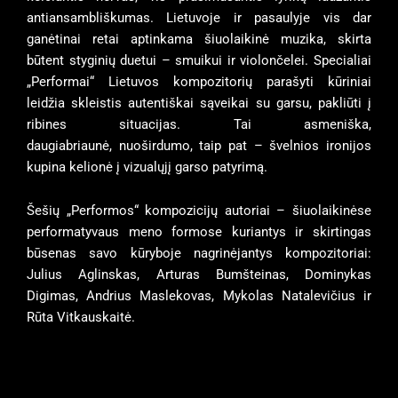
antiansambliškumas.
Lietuvoje ir pasaulyje vis dar
ganėtinai retai aptinkama šiuolaikinė muzika, skirta
būtent styginių
duetui – smuikui ir violončelei. Specialiai
„Performai“ Lietuvos kompozitorių parašyti kūriniai
leidžia
skleistis autentiškai sąveikai su garsu, pakliūti į
ribines situacijas. Tai asmeniška,
daugiabriaunė,
nuoširdumo, taip pat – švelnios ironijos
kupina kelionė į vizualųjį garso patyrimą.
Šešių „Performos“ kompozicijų autoriai – šiuolaikinėse
performatyvaus meno formose kuriantys ir
skirtingas
būsenas savo kūryboje nagrinėjantys kompozitoriai:
Julius Aglinskas, Arturas Bumšteinas,
Dominykas
Digimas, Andrius Maslekovas, Mykolas Natalevičius ir
Rūta Vitkauskaitė.