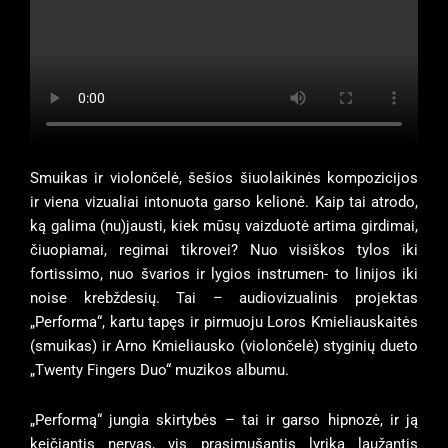
Smuikas ir violončelė, šešios šiuolaikinės kompozicijos
ir viena vizualiai intonuota garso kelionė. Kaip
tai atrodo,
ką galima (nu)jausti, kiek mūsų vaizduotė artima girdimai,
čiuopiamai, regimai tikrovei?
Nuo visiškos tylos iki
fortissimo, nuo švarios ir lygios instrumen- to linijos iki
noise krebždesių. Tai –
audiovizualinis projektas
„Performa“, kartu tapęs ir pirmuoju Loros Kmieliauskaitės
(smuikas) ir Arno
Kmieliausko (violončelė) styginių dueto
„Twenty Fingers Duo“ muzikos albumu.
„Performą“ jungia skirtybės – tai ir garso hipnozė, ir ją
keičiantis nervas, vis prasimušantis lyriką l
aužantis